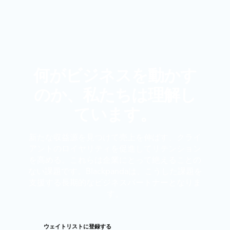
何がビジネスを動かす
のか、私たちは理解し
ています。
新たな収益源を見つけて売上を伸ばす、クライ
アントのロイヤリティを促進してリテンション
を高める。これらは企業にとって絶えることの
ない課題です。Blackpandaは、こうした課題を
支援する長期的なビジネスパートナーとなりま
す。
ウェイトリストに登録する